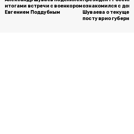
итогами встречи с военкором
ознакомился с док
Евгением Поддубным
Шуваева о текущей 
посту врио губерна