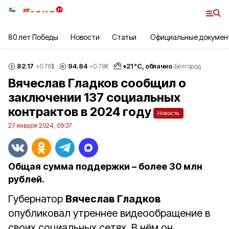
80 лет Победы
Новости
Статьи
Официальные докумен
82.17
94.84
+
21
°С,
облачно
+0.76
$
+0.78
€
Белгород
Вячеслав Гладков сообщил о
заключении 137 социальных
контрактов в 2024 году
Новость
27 января 2024, 09:37
Общая сумма поддержки – более 30 млн
рублей.
Губернатор
Вячеслав Гладков
опубликовал утреннее видеообращение в
своих социальных сетях. В нём он