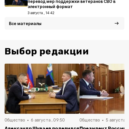
перевод мер поддержки ветеранов СВО в
электронный формат
3 августа , 14:42
Все материалы
Выбор редакции
Общество
6 августа , 09:50
Общество
5 августа , 
Александр Шуваев поделился
Президент России