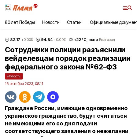
80 лет Победы
Новости
Статьи
Официальные докумен
82.17
94.84
+
22
°С,
ясно
+0.00
$
+0.00
€
Белгород
Сотрудники полиции разъяснили
вейделевцам порядок реализации
федерального закона №62-ФЗ
Новость
16 октября 2023, 08:11
Граждане России, имеющие одновременно
украинское гражданство, будут считаться
не имеющими его со дня подачи
соответствующего заявления о нежелании