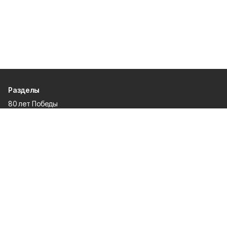
Разделы
80 лет Победы
Новости
Статьи
Официальные документы
Проекты
Экономика
Газета
Происшествия
Общество
Политика