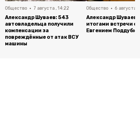
Общество
7 августа , 14:22
Общество
6 августа ,
Александр Шуваев: 543
Александр Шуваев 
автовладельца получили
итогами встречи с
компенсации за
Евгением Поддубн
повреждённые от атак ВСУ
машины