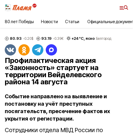
80 лет Победы
Новости
Статьи
Официальные докумен
80.93
93.19
+
24
°С,
ясно
-0.20
$
-0.39
€
Белгород
Профилактическая акция
«Законность» стартует на
территории Вейделевского
района 14 августа
Событие направлено на выявление и
постановку на учёт преступных
посягательств, пресечение фактов их
укрытия от регистрации.
Сотрудники отдела МВД России по