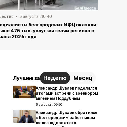
щество
5 августа , 10:40
ециалисты белгородских МФЦ оказали
ыше 475 тыс. услуг жителям региона с
чала 2026 года
Неделю
Месяц
Лучшее за
Александр Шуваев поделился
итогами встречи с военкором
Евгением Поддубным
6 августа , 09:50
Александр Шуваев обратился
к белгородским работникам
железнодорожного