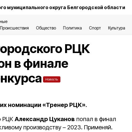
го муниципального округа Белгородской области
ные
Происшествия
Общество
Политика
Спорт
Культура
городского РЦК
он в финале
онкурса
Новость
ших номинации «Тренер РЦК».
о РЦК
Александр Цуканов
попал в финал
жливому производству – 2023. Применяй.