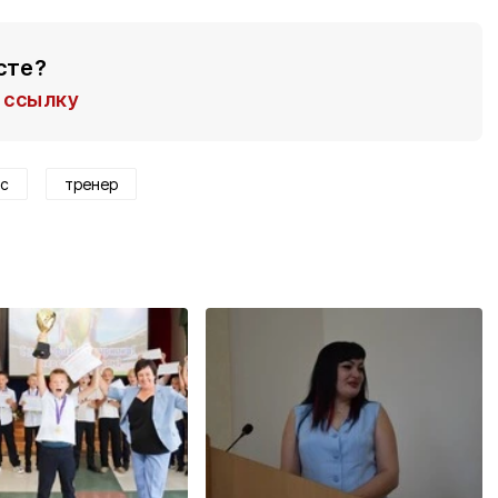
сте?
ссылку
рс
тренер