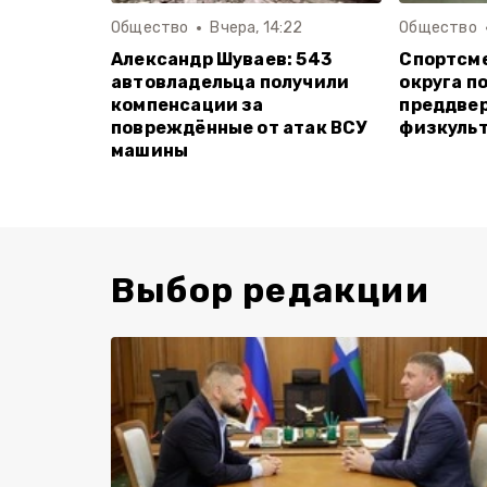
Общество
Вчера, 14:22
Общество
Александр Шуваев: 543
Спортсм
автовладельца получили
округа п
компенсации за
преддве
повреждённые от атак ВСУ
физкуль
машины
Выбор редакции