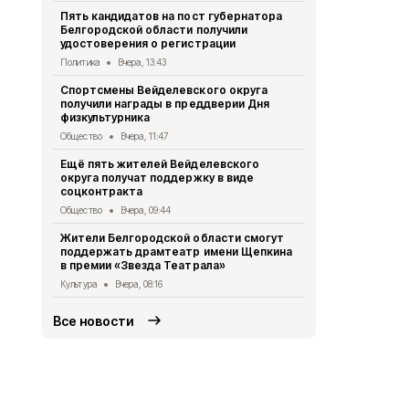
Пять кандидатов на пост губернатора
Два шебеки
Белгородской области получили
умышленные
удостоверения о регистрации
под видом 
Политика
Вчера, 13:43
Происшествия
Спортсмены Вейделевского округа
Александр 
получили награды в преддверии Дня
встречи с 
физкультурника
Поддубным
Общество
Вчера, 11:47
Общество
6 
Ещё пять жителей Вейделевского
Более 20 б
округа получат поддержку в виде
стали побе
соцконтракта
конкурса «
Общество
Вчера, 09:44
Общество
6 
Жители Белгородской области смогут
Президент 
поддержать драмтеатр имени Щепкина
докладом Ш
в премии «Звезда Театрала»
посту врио
Культура
Вчера, 08:16
Общество
5 
Все новости