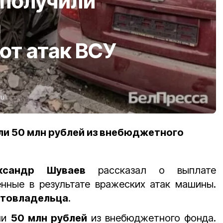
 получили
а
от атак ВСУ
ru
или 50 млн рублей из внебюджетного
ксандр Шуваев
рассказал о выплате
нные в результате вражеских атак машины.
втовладельца
.
ли
50 млн рублей
из внебюджетного фонда.