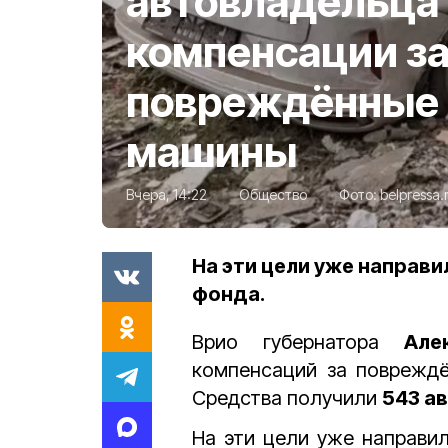
автовладельца
компенсации з
повреждённые 
машины
Вчера, 14:22
Общество
Фото:
belpressa.
На эти цели уже направ
фонда.
Врио губернатора
Але
компенсаций за повреждё
Средства получили
543 а
На эти цели уже направи