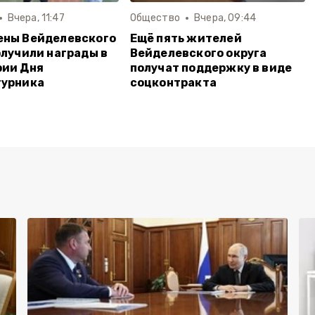
Вчера, 11:47
Общество
Вчера, 09:44
ены Вейделевского
Ещё пять жителей
олучили награды в
Вейделевского округа
рии Дня
получат поддержку в виде
турника
соцконтракта