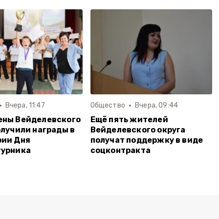
Вчера, 11:47
Общество
Вчера, 09:44
ены Вейделевского
Ещё пять жителей
олучили награды в
Вейделевского округа
рии Дня
получат поддержку в виде
турника
соцконтракта