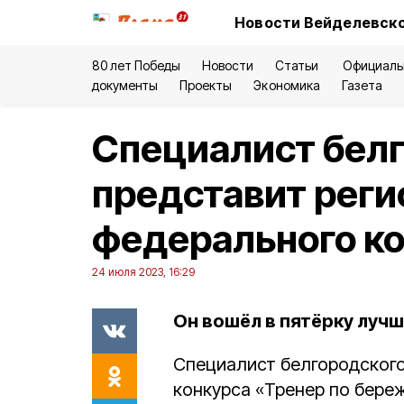
Новости Вейделевско
80 лет Победы
Новости
Статьи
Официаль
документы
Проекты
Экономика
Газета
Специалист бел
представит реги
федерального к
24 июля 2023, 16:29
Он вошёл в пятёрку луч
Специалист белгородског
конкурса «Тренер по бере