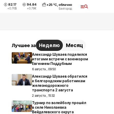
82.17
94.84
+
25
°С,
облачно
+0.76
$
+0.78
€
Белгород
Неделю
Месяц
Лучшее за
Александр Шуваев поделился
итогами встречи с военкором
Евгением Поддубным
6 августа , 09:50
Александр Шуваев обратился
к белгородским работникам
железнодорожного
транспорта 2 августа
2 августа , 15:32
Турнир по волейболу прошёл
в селе Николаевка
Вейделевского округа