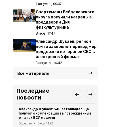
1 августа , 09:07
Спортсмены Вейделевского
округа получили награды в
преддверии Дня
физкультурника
Вчера, 11:47
Александр Шуваев: регион
почти завершил перевод мер
поддержки ветеранов СВО в
электронный формат
3 августа , 14:42
Все материалы
Последние
новости
Александр Шуваев: 543 автовладельца
Долгожител
получили компенсации за повреждённые
Вейделевск
от атак ВСУ машины
отметила 9
Общество
Вчера, 14:22
Общество
6 