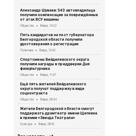
Александр Шуваев: 543 автовладельца
Долгожител
получили компенсации за повреждённые
Вейделевск
от атак ВСУ машины
отметила 9
Общество
Вчера, 14:22
Общество
6 
Пять кандидатов на пост губернатора
Два шебеки
Белгородской области получили
умышленные
удостоверения о регистрации
под видом 
Политика
Вчера, 13:43
Происшествия
Спортсмены Вейделевского округа
Александр 
получили награды в преддверии Дня
встречи с 
физкультурника
Поддубным
Общество
Вчера, 11:47
Общество
6 
Ещё пять жителей Вейделевского
Более 20 б
округа получат поддержку в виде
стали побе
соцконтракта
конкурса «
Общество
Вчера, 09:44
Общество
6 
Жители Белгородской области смогут
Президент 
поддержать драмтеатр имени Щепкина
докладом Ш
в премии «Звезда Театрала»
посту врио
Культура
Вчера, 08:16
Общество
5 