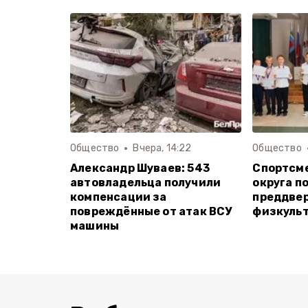
Общество
Вчера, 14:22
Общество
Александр Шуваев: 543
Спортсм
автовладельца получили
округа п
компенсации за
преддве
повреждённые от атак ВСУ
физкуль
машины