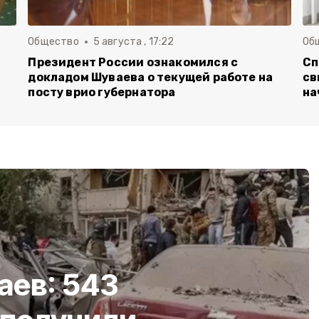
Общество
5 августа , 17:22
Об
Президент России ознакомился с
Сп
докладом Шуваева о текущей работе на
св
посту врио губернатора
на
аев: 543