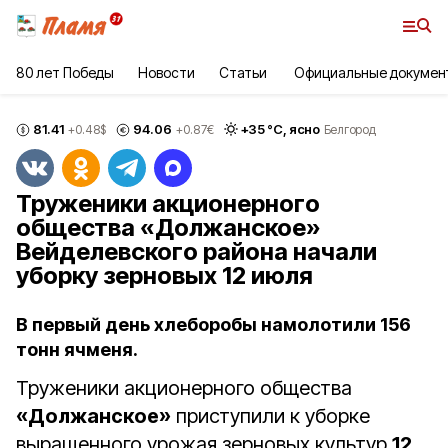
80 лет Победы
Новости
Статьи
Официальные докумен
81.41
94.06
+
35
°С,
ясно
+0.48
$
+0.87
€
Белгород
Труженики акционерного
общества «Должанское»
Вейделевского района начали
уборку зерновых 12 июля
В первый день хлеборобы намолотили 156
тонн ячменя.
Труженики акционерного общества
«Должанское»
приступили к уборке
выращенного урожая зерновых культур
12