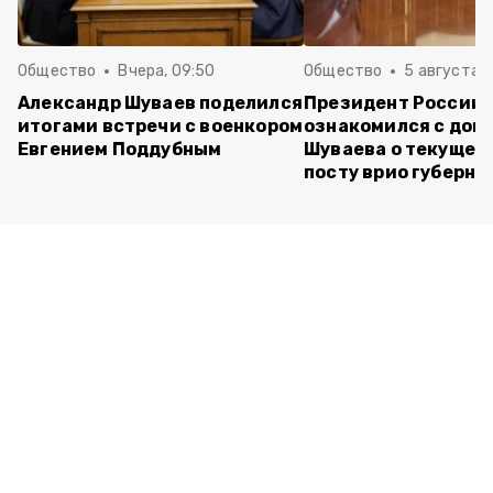
Общество
Вчера, 09:50
Общество
5 августа , 
Александр Шуваев поделился
Президент России
итогами встречи с военкором
ознакомился с док
Евгением Поддубным
Шуваева о текущей 
посту врио губерна