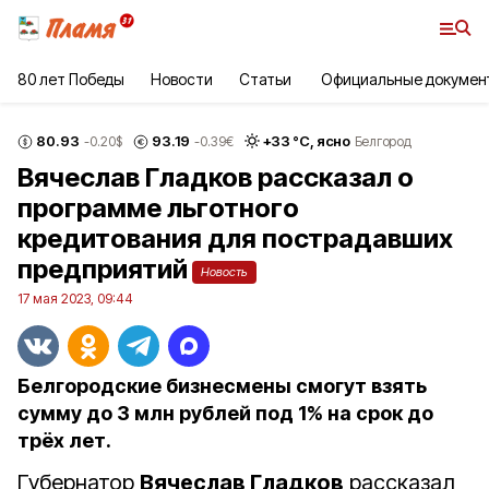
80 лет Победы
Новости
Статьи
Официальные докумен
80.93
93.19
+
33
°С,
ясно
-0.20
$
-0.39
€
Белгород
Вячеслав Гладков рассказал о
программе льготного
кредитования для пострадавших
предприятий
Новость
17 мая 2023, 09:44
Белгородские бизнесмены смогут взять
сумму до 3 млн рублей под 1% на срок до
трёх лет.
Губернатор
Вячеслав Гладков
рассказал