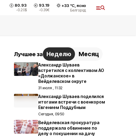
80.93
93.19
+
33
°С,
ясно
-0.20
$
-0.39
€
Белгород
Неделю
Месяц
Лучшее за
Александр Шуваев
встретился с коллективом АО
«Должанское» в
Вейделевском округе
31 июля , 11:32
Александр Шуваев поделился
итогами встречи с военкором
Евгением Поддубным
Сегодня, 09:50
Вейделевская прокуратура
поддержала обвинение по
делу о покушении на дачу