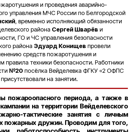
ожаротушения и проведения аварийно-
ого управления МЧС России по Белгородской
нский
, временно исполняющий обязанности
делевского района
Сергей Шварёв
и
ности, ГО и ЧС управления безопасности
кого района
Эдуард Конищев
провели
менению средств пожаротушения и
 правила техники безопасности. Работники
сти
№20
посёлка Вейделевка ФГКУ «2 ОФПС
присутствовали на занятии.
ны пожароопасного периода, а также в
кампании на территории Вейделевского
жарно-тактические занятия с личным
 пожарных дружин. Проводим для того,
ки, работоспособность, инструменты