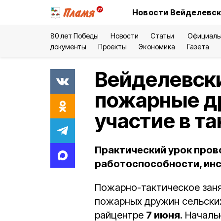
Новости Вейделевск
80 лет Победы
Новости
Статьи
Официаль
документы
Проекты
Экономика
Газета
Вейделевск
пожарные д
участие в т
Практический урок пров
работоспособности, инс
Пожарно-тактическое зан
пожарных дружин сельских
райцентре
7 июня
. Начал