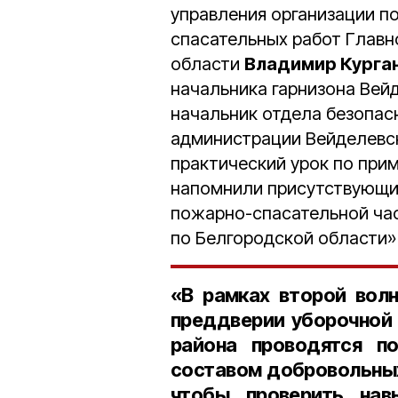
управления организации п
спасательных работ Главн
области
Владимир Курга
начальника гарнизона Вей
начальник отдела безопас
администрации Вейделевс
практический урок по при
напомнили присутствующим
пожарно-спасательной ча
по Белгородской области» 
«В рамках второй вол
преддверии уборочной 
района проводятся по
составом добровольных
чтобы проверить навы