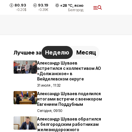
80.93
93.19
+
28
°С,
ясно
-0.20
$
-0.39
€
Белгород
Неделю
Месяц
Лучшее за
Александр Шуваев
встретился с коллективом АО
«Должанское» в
Вейделевском округе
31 июля , 11:32
Александр Шуваев поделился
итогами встречи с военкором
Евгением Поддубным
Сегодня, 09:50
Александр Шуваев обратился
к белгородским работникам
железнодорожного