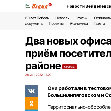
Новости Вейделевск
80 лет Победы
Новости
Статьи
Официаль
документы
Проекты
Экономика
Газета
Два новых офиса
приём посетител
районе
Новость
26 мая 2022, 13:09
Они работали в тестовом
Большелипяговском и Со
Территориально-обособле