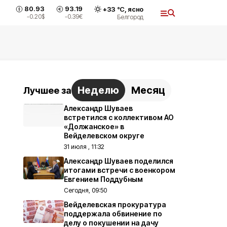
80.93
93.19
+
33
°С,
ясно
-0.20
$
-0.39
€
Белгород
Неделю
Месяц
Лучшее за
Александр Шуваев
встретился с коллективом АО
«Должанское» в
Вейделевском округе
31 июля , 11:32
Александр Шуваев поделился
итогами встречи с военкором
Евгением Поддубным
Сегодня, 09:50
Вейделевская прокуратура
поддержала обвинение по
делу о покушении на дачу