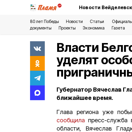
Новости Вейделевск
80 лет Победы
Новости
Статьи
Официаль
документы
Проекты
Экономика
Газета
Власти Белг
уделят особ
приграничн
Губернатор Вячеслав Гл
ближайшее время.
Глава региона уже поб
сообщила
пресс-служба г
области, Вячеслав Гла