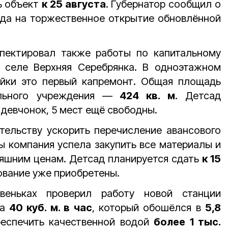
ь объект
к 25 августа
. Губернатор сообщил о
юда на торжественное открытие обновлённой
пектировал также работы по капитальному
 селе Верхняя Серебрянка. В одноэтажном
йки это первый капремонт. Общая площадь
льного учреждения —
424 кв. м
. Детсад
девчонок, 5 мест ещё свободны.
тельству ускорить перечисление авансового
ы компания успела закупить все материалы и
яшним ценам. Детсад планируется сдать
к 15
вание уже приобретены.
веньках проверил работу новой станции
на
40 куб. м. в час
, который обошёлся в
5,8
беспечить качественной водой
более 1 тыс.