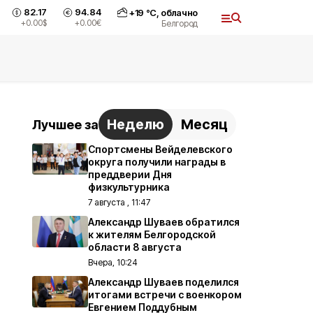
82.17
94.84
+
19
°С,
облачно
+0.00
$
+0.00
€
Белгород
Неделю
Месяц
Лучшее за
Спортсмены Вейделевского
округа получили награды в
преддверии Дня
физкультурника
7 августа , 11:47
Александр Шуваев обратился
к жителям Белгородской
области 8 августа
Вчера, 10:24
Александр Шуваев поделился
итогами встречи с военкором
Евгением Поддубным