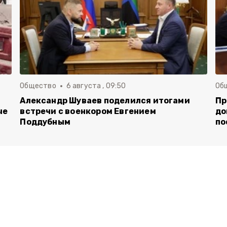
Общество
6 августа , 09:50
Об
Александр Шуваев поделился итогами
Пр
ые
встречи с военкором Евгением
до
Поддубным
по