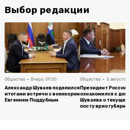
Выбор редакции
Общество
Вчера, 09:50
Общество
5 августа , 
Александр Шуваев поделился
Президент России
итогами встречи с военкором
ознакомился с док
Евгением Поддубным
Шуваева о текущей 
посту врио губерна