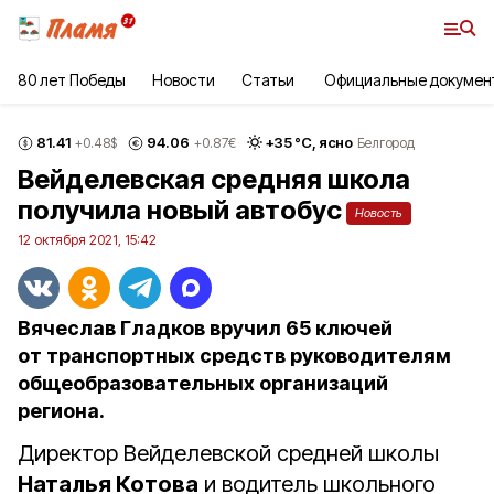
80 лет Победы
Новости
Статьи
Официальные докумен
81.41
94.06
+
35
°С,
ясно
+0.48
$
+0.87
€
Белгород
Вейделевская средняя школа
получила новый автобус
Новость
12 октября 2021, 15:42
Вячеслав Гладков вручил 65 ключей
от транспортных средств руководителям
общеобразовательных организаций
региона.
Директор Вейделевской средней школы
Наталья Котова
и водитель школьного