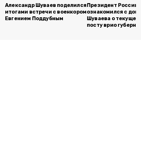
Александр Шуваев поделился
Президент России
итогами встречи с военкором
ознакомился с док
Евгением Поддубным
Шуваева о текущей 
посту врио губерна