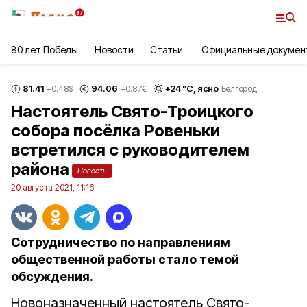
80 лет Победы
Новости
Статьи
Официальные докумен
81.41
94.06
+
24
°С,
ясно
+0.48
$
+0.87
€
Белгород
Настоятель Свято-Троицкого
собора посёлка Ровеньки
встретился с руководителем
района
Новость
20 августа 2021, 11:16
Сотрудничество по направлениям
общественной работы стало темой
обсуждения.
Новоназначенный настоятель Свято-