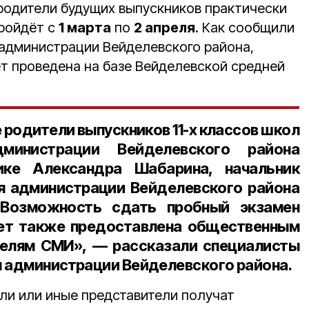
 родители будущих выпускников практически
пройдёт с
1 марта
по
2 апреля
. Как сообщили
 администрации Вейделевского района,
ет проведена на базе Вейделевской средней
е родители выпускников
11-х классов
школ
дминистрации Вейделевского района
тике
Александра Шабарина
, начальник
я администрации Вейделевского района
 Возможность сдать пробный экзамен
дет также предоставлена общественным
телям СМИ», — рассказали специалисты
я администрации Вейделевского района.
ели или иные представители получат