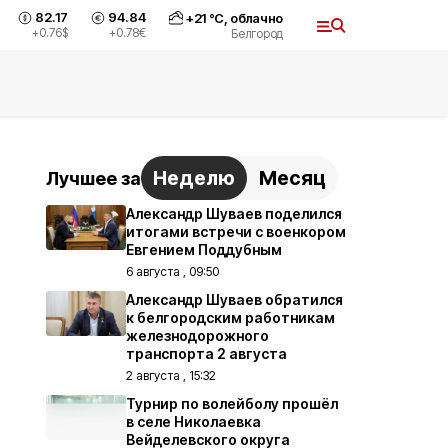
82.17
94.84
+
21
°С,
облачно
+0.76
$
+0.78
€
Белгород
Неделю
Месяц
Лучшее за
Александр Шуваев поделился
итогами встречи с военкором
Евгением Поддубным
6 августа , 09:50
Александр Шуваев обратился
к белгородским работникам
железнодорожного
транспорта 2 августа
2 августа , 15:32
Турнир по волейболу прошёл
в селе Николаевка
Вейделевского округа