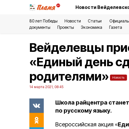
Новости Вейделевско
80 лет Победы
Новости
Статьи
Официаль
документы
Проекты
Экономика
Газета
Вейделевцы при
«Единый день сд
родителями»
Новость
14 марта 2021, 08:45
Школа райцентра станет
по русскому языку.
Всероссийская акция «
Еди