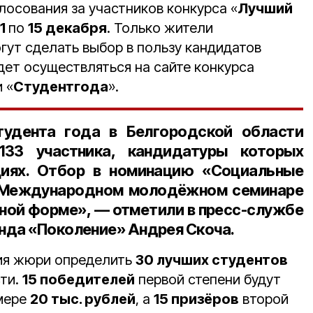
лосования за участников конкурса «
Лучший
1
по
15 декабря
. Только жители
гут сделать выбор в пользу кандидатов
дет осуществляться на сайте конкурса
 «
Студентгода
».
тудента года в Белгородской области
133 участника
, кандидатуры которых
циях
. Отбор в номинацию «
Социальные
а Международном молодёжном семинаре
чной форме», — отметили в пресс-службе
нда «Поколение» Андрея Скоча.
ния жюри определить
30 лучших студентов
сти.
15 победителей
первой степени будут
змере
20 тыс. рублей
, а
15 призёров
второй