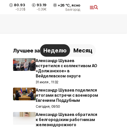
80.93
93.19
+
26
°С,
ясно
-0.20
$
-0.39
€
Белгород
Неделю
Месяц
Лучшее за
Александр Шуваев
встретился с коллективом АО
«Должанское» в
Вейделевском округе
31 июля , 11:32
Александр Шуваев поделился
итогами встречи с военкором
Евгением Поддубным
Сегодня, 09:50
Александр Шуваев обратился
к белгородским работникам
железнодорожного