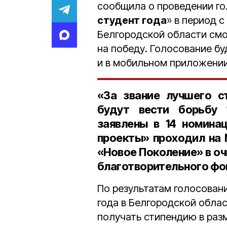
сообщила о проведении го
студент года
» в период с
Белгородской области смо
на победу. Голосование бу
и в мобильном приложении
«За звание лучшего с
будут вести борьбу
заявлены в
14 номина
проекты
» проходил н
«
Новое Поколение
» в о
благотворительного фо
По результатам голосова
года в Белгородской обла
получать стипендию в ра