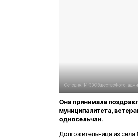
Сегодня, 14:33
Общество
Фото:
адми
Она принимала поздравл
муниципалитета, ветера
односельчан.
Долгожительница из села 