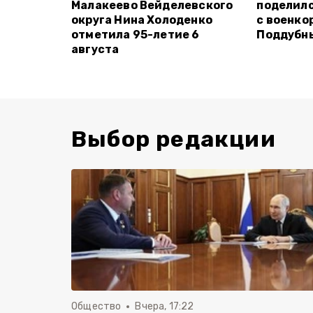
Малакеево Вейделевского
поделилс
округа Нина Холоденко
с военко
отметила 95-летие 6
Поддубн
августа
Выбор редакции
Общество
Вчера, 17:22