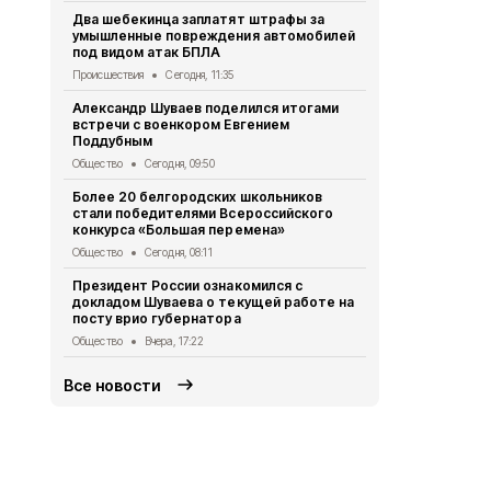
Порядок уч
Два шебекинца заплатят штрафы за
уход за пож
умышленные повреждения автомобилей
белгородце
под видом атак БПЛА
Общество
Вч
Происшествия
Сегодня, 11:35
Специалист
Александр Шуваев поделился итогами
оказали свы
встречи с военкором Евгением
региона с н
Поддубным
Общество
Вч
Общество
Сегодня, 09:50
Учащиеся м
Более 20 белгородских школьников
средней шк
стали победителями Всероссийского
практику в
конкурса «Большая перемена»
Общество
Вч
Общество
Сегодня, 08:11
Ровеньские
Президент России ознакомился с
выступили 
докладом Шуваева о текущей работе на
Вейделевск
посту врио губернатора
Культура
4 а
Общество
Вчера, 17:22
Все новости