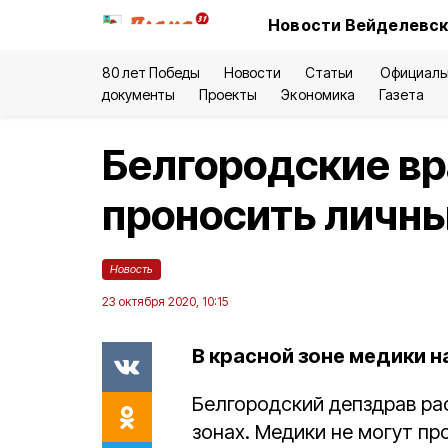
Новости Вейделевск
80 лет Победы
Новости
Статьи
Официаль
документы
Проекты
Экономика
Газета
Белгородские вр
проносить личны
Новость
23 октября 2020, 10:15
В красной зоне медики н
Белгородский депздрав ра
зонах. Медики не могут п