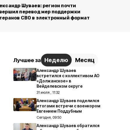
ександр Шуваев: регион почти
вершил перевод мер поддержки
теранов СВО в электронный формат
Неделю
Месяц
Лучшее за
Александр Шуваев
встретился с коллективом АО
«Должанское» в
Вейделевском округе
31 июля , 11:32
Александр Шуваев поделился
итогами встречи с военкором
Евгением Поддубным
Сегодня, 09:50
Александр Шуваев обратился