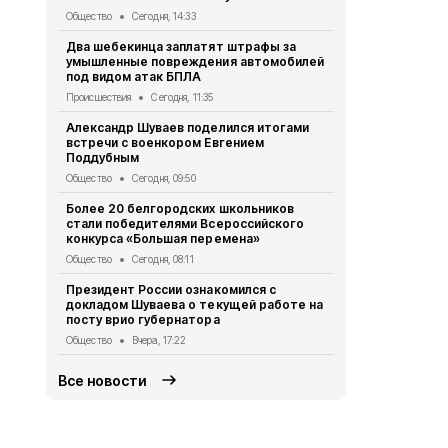
Общество
Вч
Общество
Сегодня, 14:33
Порядок уч
Два шебекинца заплатят штрафы за
уход за пож
умышленные повреждения автомобилей
белгородце
под видом атак БПЛА
Общество
Вч
Происшествия
Сегодня, 11:35
Специалист
Александр Шуваев поделился итогами
оказали свы
встречи с военкором Евгением
региона с н
Поддубным
Общество
Вч
Общество
Сегодня, 09:50
Учащиеся м
Более 20 белгородских школьников
средней шк
стали победителями Всероссийского
практику в
конкурса «Большая перемена»
Общество
Вч
Общество
Сегодня, 08:11
Ровеньские
Президент России ознакомился с
выступили 
докладом Шуваева о текущей работе на
Вейделевск
посту врио губернатора
Культура
4 а
Общество
Вчера, 17:22
Все новости