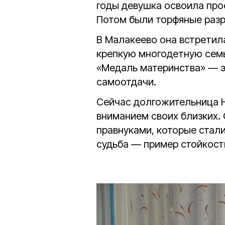
годы девушка освоила про
Потом были торфяные разр
В Малакеево она встретил
крепкую многодетную семью
«Медаль материнства» — э
самоотдачи.
Сейчас долгожительница Н
вниманием своих близких. 
правнуками, которые стал
судьба — пример стойкост