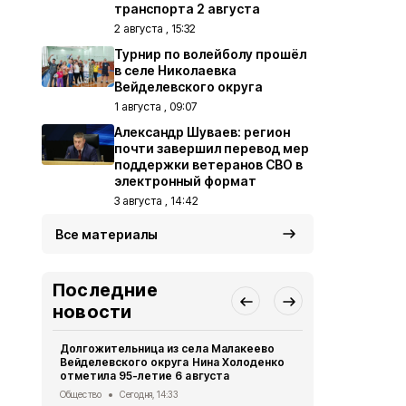
транспорта 2 августа
2 августа , 15:32
Турнир по волейболу прошёл
в селе Николаевка
Вейделевского округа
1 августа , 09:07
Александр Шуваев: регион
почти завершил перевод мер
поддержки ветеранов СВО в
электронный формат
3 августа , 14:42
Все материалы
Последние
новости
Долгожительница из села Малакеево
Вейделевск
Вейделевского округа Нина Холоденко
уборку зерн
отметила 95-летие 6 августа
Общество
Вч
Общество
Сегодня, 14:33