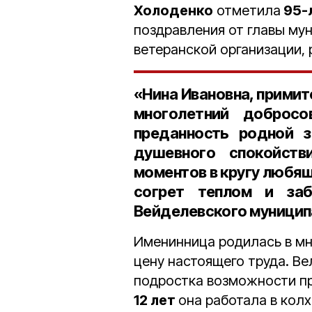
Холоденко
отметила
95-л
поздравления от главы му
ветеранской организации, 
«Нина Ивановна, примит
многолетний доброс
преданность родной з
душевного спокойст
моментов в кругу любя
согрет теплом и заб
Вейделевского муницип
Именинница родилась в мн
цену настоящего труда. В
подростка возможности пр
12 лет
она работала в кол