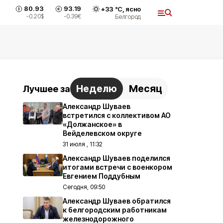
80.93
93.19
+
33
°С,
ясно
-0.20
$
-0.39
€
Белгород
Неделю
Месяц
Лучшее за
Александр Шуваев
встретился с коллективом АО
«Должанское» в
Вейделевском округе
31 июля , 11:32
Александр Шуваев поделился
итогами встречи с военкором
Евгением Поддубным
Сегодня, 09:50
Александр Шуваев обратился
к белгородским работникам
железнодорожного