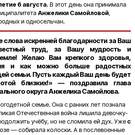
етие 6 августа.
В этот день она принимала
ниципалитета
Анжелики Самойловой
,
родных и односельчан.
е слова искренней благодарности за Ваш
овестный труд, за Вашу мудрость и
емле! Желаю Вам крепкого здоровья,
вия и как можно больше радостных
щей семьи. Пусть каждый Ваш день будет
отой близких!» — поздравила глава
ального округа Анжелика Самойлова.
огодетной семье. Она с ранних лет познала
еликая Отечественная война лишила девочку-
одолжить учёбу, но не сломила ей дух. Уже
с
хозе — собирала колоски. А в послевоенные