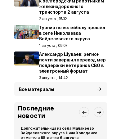
к белгородским работникам
железнодорожного
транспорта 2 августа
2 августа , 15:32
Турнир по волейболу прошёл
в селе Николаевка
Вейделевского округа
1 августа , 09:07
Александр Шуваев: регион
почти завершил перевод мер
поддержки ветеранов СВО в
электронный формат
3 августа , 14:42
Все материалы
Последние
новости
Долгожительница из села Малакеево
Вейделевск
Вейделевского округа Нина Холоденко
уборку зерн
отметила 95-летие 6 августа