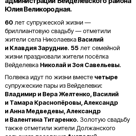
администрации Вейделевского района
Юлия Великородная.
60
лет супружеской жизни —
бриллиантовую свадьбу — отметили
жители села Николаевка
Василий
и Клавдия Зарудние
.
55
лет семейной
жизни праздновали жители посёлка
Вейделевка
Николай и Зоя Савельевы
.
Полвека идут по жизни вместе
четыре
супружеские пары из Вейделевки:
Владимир и Вера Желтенко, Василий
и Тамара Краснопёровы, Александр
и Анна Медведевы, Александр
и Валентина Титаренко
. Золотую свадьбу
также отметили жители Должанского