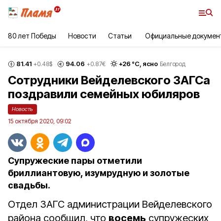
80 лет Победы
Новости
Статьи
Официальные докумен
81.41
94.06
+
26
°С,
ясно
+0.48
$
+0.87
€
Белгород
Сотрудники Вейделевского ЗАГСа
поздравили семейных юбиляров
Новость
15 октября 2020, 09:02
Супружеские пары отметили
бриллиантовую, изумрудную и золотые
свадьбы.
Отдел ЗАГС администрации Вейделевского
района сообщил, что
восемь
супружеских