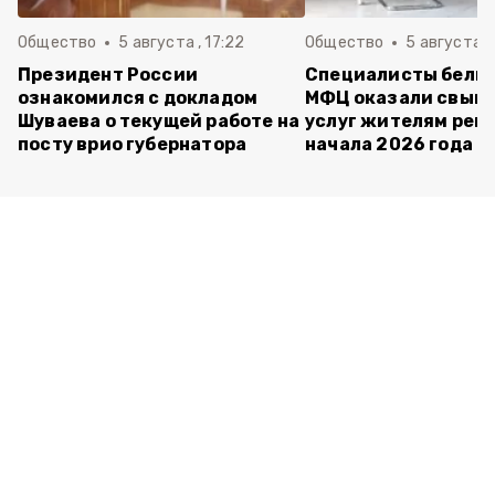
Общество
5 августа , 17:22
Общество
5 августа ,
Президент России
Специалисты белг
ознакомился с докладом
МФЦ оказали свыше
Шуваева о текущей работе на
услуг жителям реги
посту врио губернатора
начала 2026 года