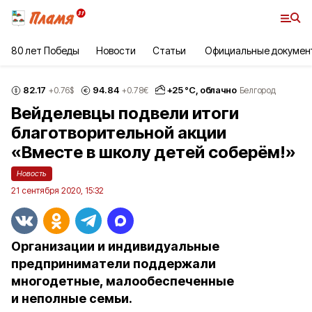
80 лет Победы
Новости
Статьи
Официальные докумен
82.17
94.84
+
25
°С,
облачно
+0.76
$
+0.78
€
Белгород
Вейделевцы подвели итоги
благотворительной акции
«Вместе в школу детей соберём!»
Новость
21 сентября 2020, 15:32
Организации и индивидуальные
предприниматели поддержали
многодетные, малообеспеченные
и неполные семьи.