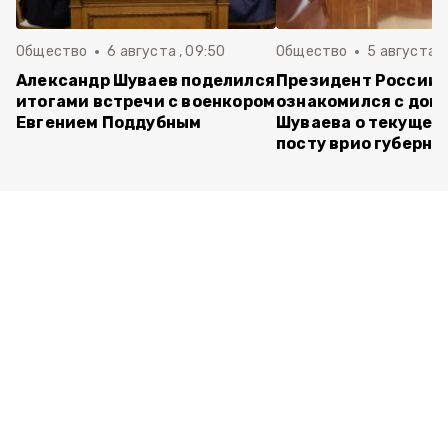
Общество
6 августа , 09:50
Общество
5 августа , 
Александр Шуваев поделился
Президент России
итогами встречи с военкором
ознакомился с док
Евгением Поддубным
Шуваева о текущей 
посту врио губерна