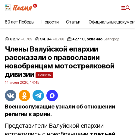
80 лет Победы
Новости
Статьи
Официальные докумен
82.17
94.84
+
27
°С,
облачно
+0.76
$
+0.78
€
Белгород
Члены Валуйской епархии
рассказали о православии
новобранцам мотострелковой
дивизии
Новость
14 июля 2020, 14:45
Военнослужащие узнали об отношении
религии к армии.
Представители Валуйской епархии
встретились с новобранцами
третьей