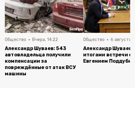
Общество
Вчера, 14:22
Общество
6 августа ,
Александр Шуваев: 543
Александр Шуваев 
автовладельца получили
итогами встречи с
компенсации за
Евгением Поддубн
повреждённые от атак ВСУ
машины