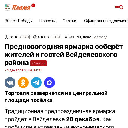
80 лет Победы
Новости
Статьи
Официальные докумен
81.41
94.06
+
26
°С,
ясно
+0.48
$
+0.87
€
Белгород
Предновогодняя ярмарка соберёт
жителей и гостей Вейделевского
района
Новость
24 декабря 2019, 14:33
Торговля развернётся на центральной
площади посёлка.
Традиционная предпраздничная ярмарка
пройдёт в Вейделевке
28 декабря
. Как
сообщили в управлении экономического