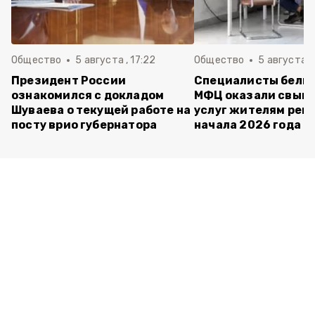
Общество
5 августа , 17:22
Общество
5 августа ,
Президент России
Специалисты белг
ознакомился с докладом
МФЦ оказали свыше
Шуваева о текущей работе на
услуг жителям реги
посту врио губернатора
начала 2026 года