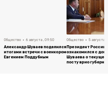
Общество
6 августа , 09:50
Общество
5 августа , 
Александр Шуваев поделился
Президент России
итогами встречи с военкором
ознакомился с док
Евгением Поддубным
Шуваева о текущей 
посту врио губерна