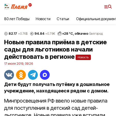
80 лет Победы
Новости
Статьи
Официальные докумен
82.17
94.84
+
28
°С,
облачно
+0.76
$
+0.78
€
Белгород
Новые правила приёма в детские
сады для льготников начали
действовать в регионе
Новость
17 июля 2019, 09:26
Дети будут получать путёвку в дошкольное
учреждение, находящееся рядом с домом.
Минпросвещения РФ ввело новые правила
для поступления в детский сад детей-
льготников. Новые правила уже вступили