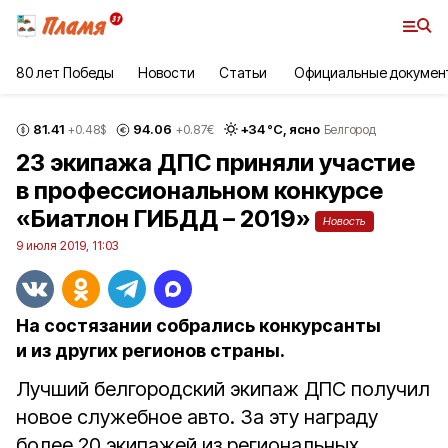
80 лет Победы
Новости
Статьи
Официальные докумен
81.41
94.06
+
34
°С,
ясно
+0.48
$
+0.87
€
Белгород
23 экипажа ДПС приняли участие
в профессиональном конкурсе
«Биатлон ГИБДД – 2019»
Новость
9 июля 2019, 11:03
На состязании собрались конкурсанты
и из других регионов страны.
Лучший белгородский экипаж ДПС получил
новое служебное авто. За эту награду
более 20 экипажей из региональных