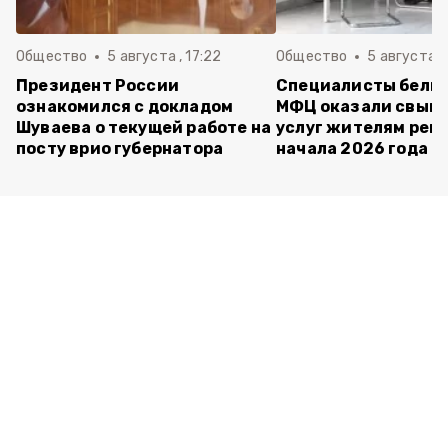
Общество
5 августа , 17:22
Общество
5 августа ,
Президент России
Специалисты белг
ознакомился с докладом
МФЦ оказали свыше
Шуваева о текущей работе на
услуг жителям реги
посту врио губернатора
начала 2026 года