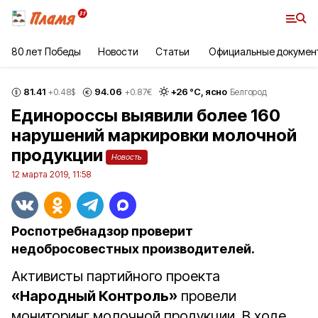
80 лет Победы
Новости
Статьи
Официальные докумен
81.41
94.06
+
26
°С,
ясно
+0.48
$
+0.87
€
Белгород
Единороссы выявили более 160
нарушений маркировки молочной
продукции
Новость
12 марта 2019, 11:58
Роспотребнадзор проверит
недобросовестных производителей.
Активисты партийного проекта
«Народный Контроль»
провели
мониторинг молочной продукции. В ходе