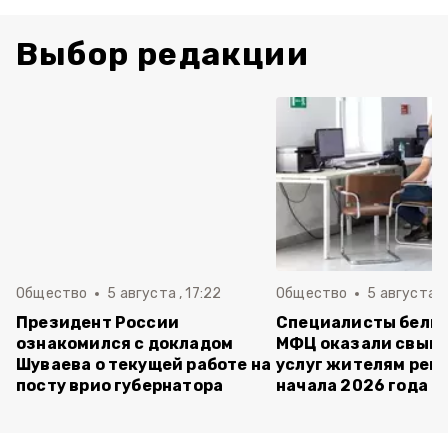
Выбор редакции
Общество
5 августа , 17:22
Общество
5 августа ,
Президент России
Специалисты белг
ознакомился с докладом
МФЦ оказали свыше
Шуваева о текущей работе на
услуг жителям реги
посту врио губернатора
начала 2026 года