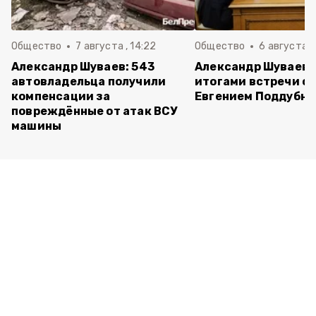
Общество
7 августа , 14:22
Общество
6 августа ,
Александр Шуваев: 543
Александр Шуваев 
автовладельца получили
итогами встречи с
компенсации за
Евгением Поддубн
повреждённые от атак ВСУ
машины