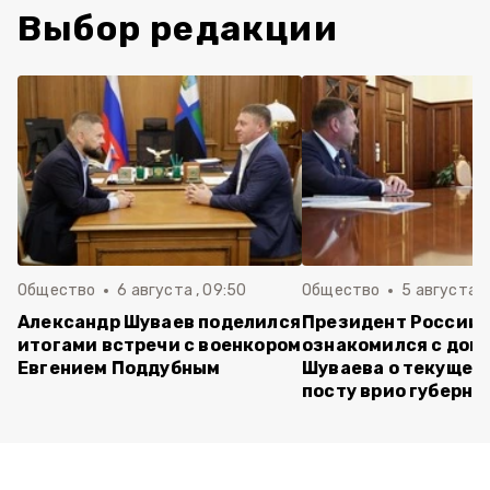
Выбор редакции
Общество
6 августа , 09:50
Общество
5 августа , 
Александр Шуваев поделился
Президент России
итогами встречи с военкором
ознакомился с док
Евгением Поддубным
Шуваева о текущей 
посту врио губерна