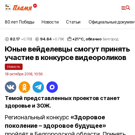
80 лет Победы
Новости
Статьи
Официальные докумен
82.17
94.84
+
21
°С,
облачно
+0.76
$
+0.78
€
Белгород
Юные вейделевцы смогут принять
участие в конкурсе видеороликов
Новость
18 октября 2018, 10:56
Темой представленных проектов станет
здоровье и ЗОЖ.
Региональный конкурс
«Здоровое
поколение – здоровое будущее»
пройдёт в Белгородской области. Принять