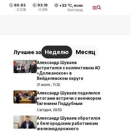
80.93
93.19
+
33
°С,
ясно
-0.20
$
-0.39
€
Белгород
Неделю
Месяц
Лучшее за
Александр Шуваев
встретился с коллективом АО
«Должанское» в
Вейделевском округе
31 июля , 11:32
Александр Шуваев поделился
итогами встречи с военкором
Евгением Поддубным
Сегодня, 09:50
Александр Шуваев обратился
к белгородским работникам
железнодорожного