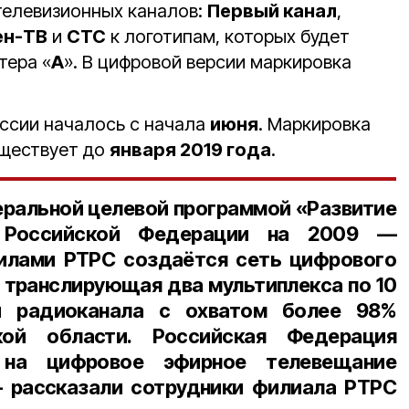
 телевизионных каналов:
Первый канал
,
ен-ТВ
и
СТС
к логотипам, которых будет
тера «
А
». В цифровой версии маркировка
оссии началось с начала
июня
. Маркировка
уществует до
января 2019 года
.
еральной целевой программой «
Развитие
 Российской Федерации на 2009 —
силами РТРС создаётся сеть цифрового
, транслирующая
два мультиплекса
по
10
и радиоканала
с охватом
более 98%
ой области. Российская Федерация
 на цифровое эфирное телевещание
— рассказали сотрудники филиала РТРС