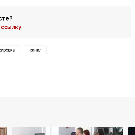
сте?
ссылку
кировка
канал