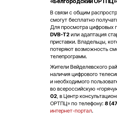
«Белгородский ОРТПЦ»
В связи с общим распрост
смогут бесплатно получат
Для просмотра цифровых 
DVB-T2
или адаптация ста
приставки. Владельцы, ко
потеряют возможность см
телепрограмм.
Жители Вейделевского рай
наличия цифрового телеси
и необходимого пользоват
во всероссийскую «горячу
02
, в Центр консультаци
ОРТПЦ» по телефону:
8 (4
интернет-портал
.