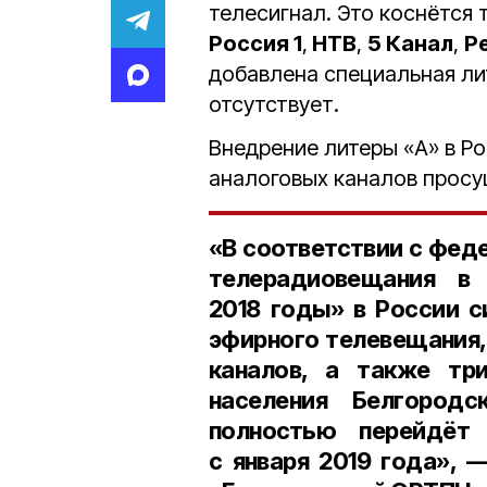
телесигнал. Это коснётся
Россия 1
,
НТВ
,
5 Канал
,
Р
добавлена специальная ли
отсутствует.
Внедрение литеры «А» в Р
аналоговых каналов прос
«В соответствии с фед
телерадиовещания в
2018 годы
» в России 
эфирного телевещания
каналов
, а также
тр
населения
Белгородск
полностью перейдёт
с января 2019 года», 