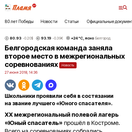
80 лет Победы
Новости
Статьи
Официальные докумен
80.93
93.19
+
24
°С,
ясно
-0.20
$
-0.39
€
Белгород
Белгородская команда заняла
второе место в межрегиональных
соревнованиях
Новость
27 июня 2018, 14:36
Школьники проявили себя в состязании
на звание лучшего «Юного спасателя».
XX межрегиональный полевой лагерь
«Юный спасатель»
прошёл в Костроме.
Всего на соревнованиях собрались