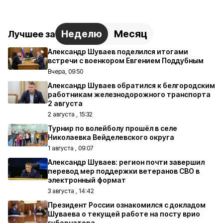
Неделю
Месяц
Лучшее за
Александр Шуваев поделился итогами
встречи с военкором Евгением Поддубным
Вчера, 09:50
Александр Шуваев обратился к белгородским
работникам железнодорожного транспорта
2 августа
2 августа , 15:32
Турнир по волейболу прошёл в селе
Николаевка Вейделевского округа
1 августа , 09:07
Александр Шуваев: регион почти завершил
перевод мер поддержки ветеранов СВО в
электронный формат
3 августа , 14:42
Президент России ознакомился с докладом
Шуваева о текущей работе на посту врио
губернатора