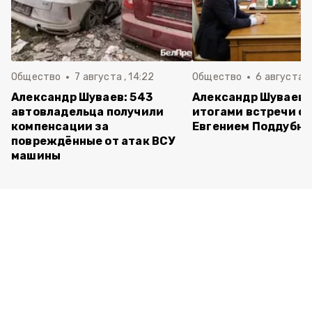
Общество
7 августа , 14:22
Общество
6 августа ,
Александр Шуваев: 543
Александр Шуваев 
автовладельца получили
итогами встречи с
компенсации за
Евгением Поддубн
повреждённые от атак ВСУ
машины