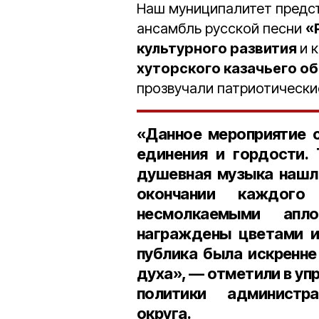
Наш муниципалитет предс
ансамбль русской песни
«
культурного развития
и 
хуторского казачьего о
прозвучали патриотически
«Данное мероприятие 
единения и гордости.
душевная музыка нашла
окончании каждого
несмолкаемыми апл
награждены цветами и 
публика была искренне
духа», — отметили в уп
политики администр
округа.