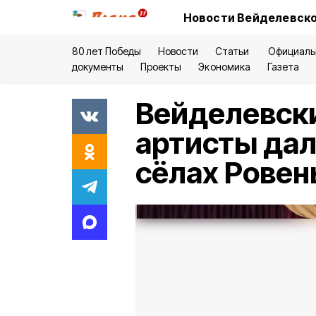
Новости Вейделевско
80 лет Победы
Новости
Статьи
Официаль
документы
Проекты
Экономика
Газета
Вейделевск
артисты дал
сёлах Ровен