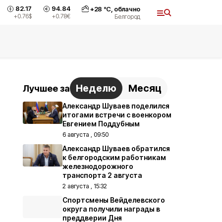
82.17
94.84
+
28
°С,
облачно
+0.76
$
+0.78
€
Белгород
Неделю
Месяц
Лучшее за
Александр Шуваев поделился
итогами встречи с военкором
Евгением Поддубным
6 августа , 09:50
Александр Шуваев обратился
к белгородским работникам
железнодорожного
транспорта 2 августа
2 августа , 15:32
Спортсмены Вейделевского
округа получили награды в
преддверии Дня