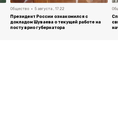
Общество
5 августа , 17:22
Об
Президент России ознакомился с
Сп
докладом Шуваева о текущей работе на
св
посту врио губернатора
на