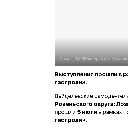
6 июля , 13:01
Культура
Фото:
Вейделе
Выступления прошли в р
гастроли».
Вейделевские самодеятель
Ровеньского округа: Лоз
прошли
5 июля
в рамках 
гастроли»
.