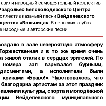
тавили народный самодеятельный коллектив
Раздолье»
Белоколодезского Центра
коллектив казачьей песни
Вейделевского
бщества «Вольница».
В сельских клубах
е народные и авторские песни.
создало в зале невероятную атмосферу
 Торжественная и в то же время очень
 живой отклик в сердцах зрителей. По
 номера зал взрывался бурными,
одисментами, а исполнители были
криками «Браво!». Чувствовалось, что
 благодарна артистам за этот праздник
равлении культуры, спорта и молодёжной
ации Вейделевского муниципального