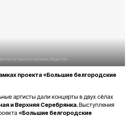
вское хуторское казачье общество
амках проекта «Большие белгородские
ные артисты дали концерты в двух сёлах
ная и Верхняя Серебрянка.
Выступления
проекта
«Большие белгородские