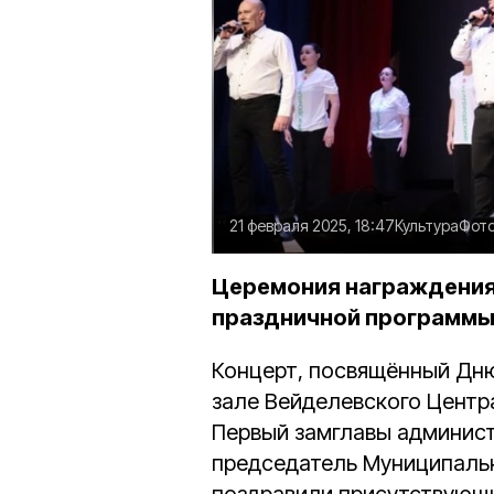
21 февраля 2025, 18:47
Культура
Фот
Церемония награждения 
праздничной программы
Концерт, посвящённый Дню
зале Вейделевского Центра
Первый замглавы админис
председатель Муниципаль