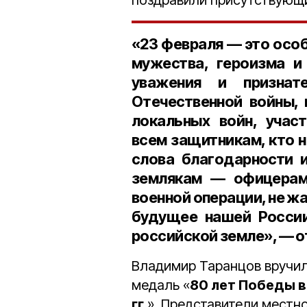
поздравили присутствующ
«23 февраля — это особ
мужества, героизма и
уважения и признат
Отечественной войны, 
локальных войн, учас
всем защитникам, кто н
слова благодарности 
землякам — офицерам 
военной операции, не ж
будущее нашей России
российской земле», — 
Владимир Таранцов вручи
медаль «
80 лет Победы в
гг.
». Представители местн