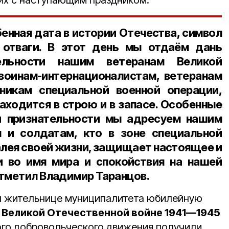
их с наступающим праздником.
енная дата в истории Отечества, символ
 отваги. В этот день мы отдаём дань
ельности нашим ветеранам Великой
воинам-интернационалистам, ветеранам
тникам специальной военной операции,
аходится в строю и в запасе. Особенные
и признательности мы адресуем нашим
и солдатам, кто в зоне специальной
алея своей жизни, защищает настоящее и
 во имя мира и спокойствия на нашей
отметил Владимир Таранцов.
л жительнице муниципалитета юбилейную
 Великой Отечественной войне 1941—1945
ого добровольческого движения получили