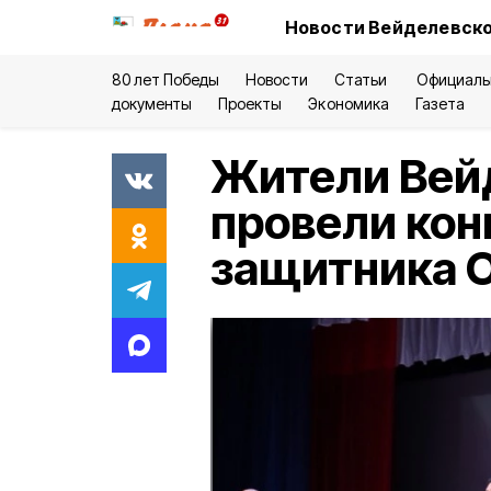
Новости Вейделевско
80 лет Победы
Новости
Статьи
Официаль
документы
Проекты
Экономика
Газета
Жители Вей
провели кон
защитника О