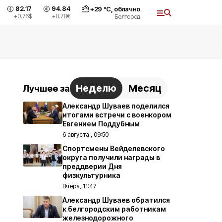
82.17
94.84
+
29
°С,
облачно
+0.76
$
+0.78
€
Белгород
Неделю
Месяц
Лучшее за
Александр Шуваев поделился
итогами встречи с военкором
Евгением Поддубным
6 августа , 09:50
Спортсмены Вейделевского
округа получили награды в
преддверии Дня
физкультурника
Вчера, 11:47
Александр Шуваев обратился
к белгородским работникам
железнодорожного