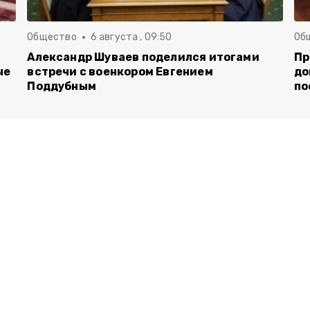
Общество
6 августа , 09:50
Об
Александр Шуваев поделился итогами
Пр
ые
встречи с военкором Евгением
до
Поддубным
по