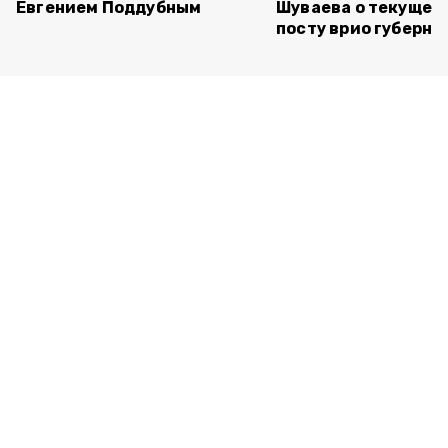
Евгением Поддубным
Шуваева о текущей 
посту врио губерна