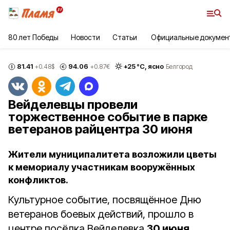
80 лет Победы
Новости
Статьи
Официальные докумен
81.41
94.06
+
25
°С,
ясно
+0.48
$
+0.87
€
Белгород
Вейделевцы провели
торжественное событие в парке
ветеранов райцентра 30 июня
Жители муниципалитета возложили цветы
к мемориалу участникам вооружённых
конфликтов.
Культурное событие, посвящённое Дню
ветеранов боевых действий, прошло в
центре посёлка Вейделевка
30 июня
.