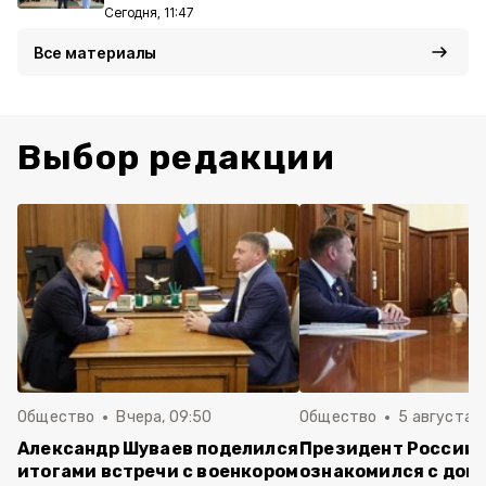
Сегодня, 11:47
Все материалы
Выбор редакции
Общество
Вчера, 09:50
Общество
5 августа , 
Александр Шуваев поделился
Президент России
итогами встречи с военкором
ознакомился с док