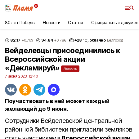
80 лет Победы
Новости
Статьи
Официальные докумен
82.17
94.84
+
28
°С,
облачно
+0.76
$
+0.78
€
Белгород
Вейделевцы присоединились к
Всероссийской акции
«Декламируй»
Новость
7 июня 2023, 12:40
Поучаствовать в ней может каждый
желающий до 9 июня.
Сотрудники Вейделевской центральной
районной библиотеки пригласили земляков
стать участниками
Всероссийской акции