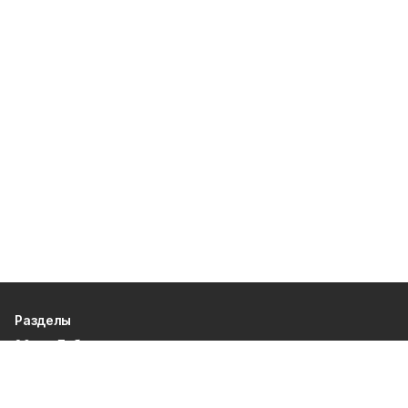
Разделы
80 лет Победы
Новости
Статьи