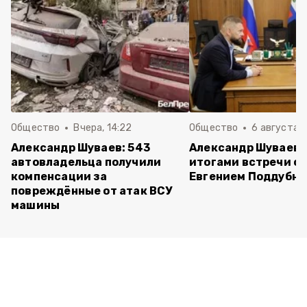
Общество
Вчера, 14:22
Общество
6 августа ,
Александр Шуваев: 543
Александр Шуваев 
автовладельца получили
итогами встречи с
компенсации за
Евгением Поддубн
повреждённые от атак ВСУ
машины