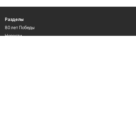
Разделы
80 лет Победы
Новости
Статьи
Официальные документы
Проекты
Экономика
Газета
Происшествия
Общество
Политика
Спорт
Культура
Специальная оценка условий труда