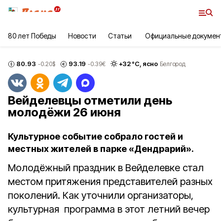
80 лет Победы
Новости
Статьи
Официальные докумен
80.93
93.19
+
32
°С,
ясно
-0.20
$
-0.39
€
Белгород
Вейделевцы отметили день
молодёжи 26 июня
Культурное событие собрало гостей и
местных жителей в парке «Дендрарий».
Молодёжный праздник в Вейделевке стал
местом притяжения представителей разных
поколений. Как уточнили организаторы,
культурная программа в этот летний вечер