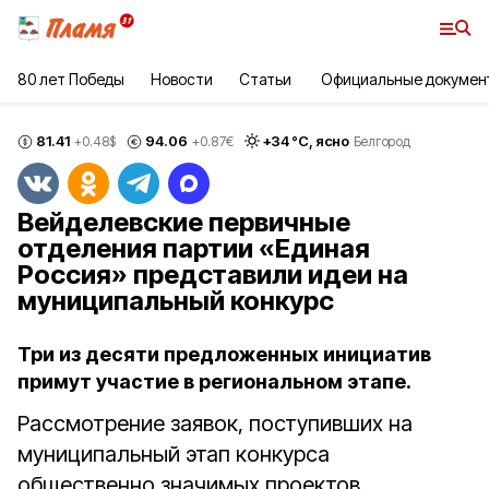
80 лет Победы
Новости
Статьи
Официальные докумен
81.41
94.06
+
34
°С,
ясно
+0.48
$
+0.87
€
Белгород
Вейделевские первичные
отделения партии «Единая
Россия» представили идеи на
муниципальный конкурс
Три из десяти предложенных инициатив
примут участие в региональном этапе.
Рассмотрение заявок, поступивших на
муниципальный этап конкурса
общественно значимых проектов