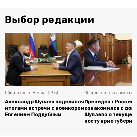
Выбор редакции
Общество
Вчера, 09:50
Общество
5 августа , 
Александр Шуваев поделился
Президент России
итогами встречи с военкором
ознакомился с док
Евгением Поддубным
Шуваева о текущей 
посту врио губерна