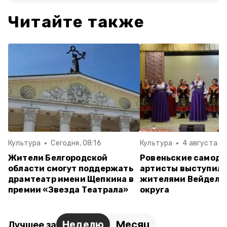
Читайте также
Культура
Сегодня, 08:16
Культура
4 августа , 1
Жители Белгородской
Ровеньские самод
области смогут поддержать
артисты выступили
драмтеатр имени Щепкина в
жителями Вейделе
премии «Звезда Театрала»
округа
Неделю
Месяц
Лучшее за