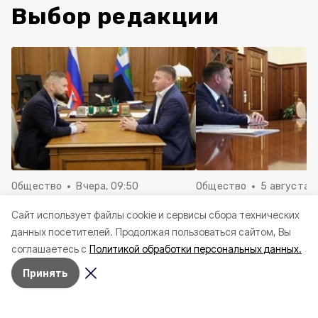
Выбор редакции
Общество
Вчера, 09:50
Общество
5 августа , 
Александр Шуваев поделился
Президент России
Cайт использует файлы cookie и сервисы сбора технических
итогами встречи с военкором
ознакомился с док
данных посетителей.
Продолжая пользоваться сайтом, Вы
Евгением Поддубным
Шуваева о текущей 
соглашаетесь с
Политикой обработки персональных данных.
посту врио губерна
Принять