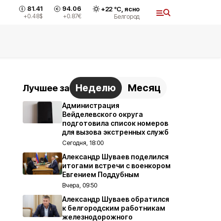
81.41
94.06
+
22
°С,
ясно
+0.48
$
+0.87
€
Белгород
Неделю
Месяц
Лучшее за
Администрация
Вейделевского округа
подготовила список номеров
для вызова экстренных служб
Сегодня, 18:00
Александр Шуваев поделился
итогами встречи с военкором
Евгением Поддубным
Вчера, 09:50
Александр Шуваев обратился
к белгородским работникам
железнодорожного