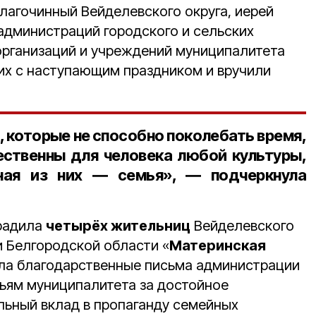
благочинный Вейделевского округа, иерей
 администраций городского и сельских
организаций и учреждений муниципалитета
х с наступающим праздником и вручили
, которые не способно поколебать время,
ественны для человека любой культуры,
ная из них ― семья», ― подчеркнула
радила
четырёх жительниц
Вейделевского
 Белгородской области «
Материнская
ла благодарственные письма администрации
ьям муниципалитета за достойное
ельный вклад в пропаганду семейных