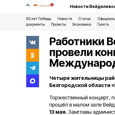
Новости Вейделевск
80 лет Победы
Новости
Статьи
Официаль
документы
Проекты
Экономика
Газета
Работники В
провели кон
Международ
Четыре жительницы райо
Белгородской области «М
Торжественный концерт, 
прошёл в малом зале Вейде
13 мая
. Замглавы админис