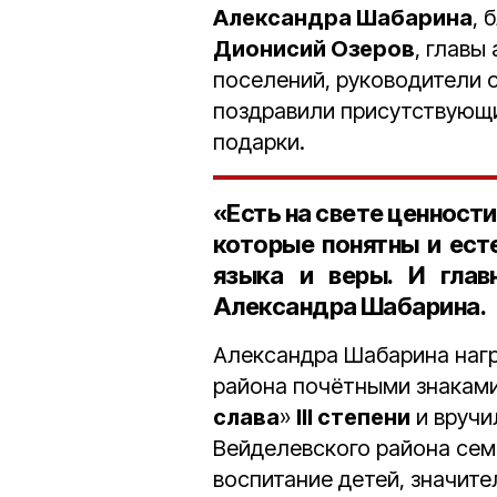
Александра Шабарина
, 
Дионисий Озеров
, главы
поселений, руководители 
поздравили присутствующи
подарки.
«Есть на свете ценности
которые понятны и ест
языка и веры. И глав
Александра Шабарина.
Александра Шабарина наг
района почётными знаками
слава
»
III степени
и вручи
Вейделевского района сем
воспитание детей, значит