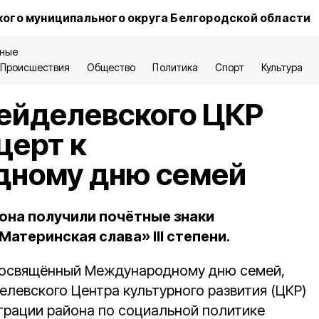
ого муниципального округа Белгородской области
ные
Происшествия
Общество
Политика
Спорт
Культура
ейделевского ЦКР
церт к
ному дню семей
на получили почётные знаки
атеринская слава» III степени.
посвящённый Международному дню семей,
левского Центра культурного развития (ЦКР)
трации района по социальной политике