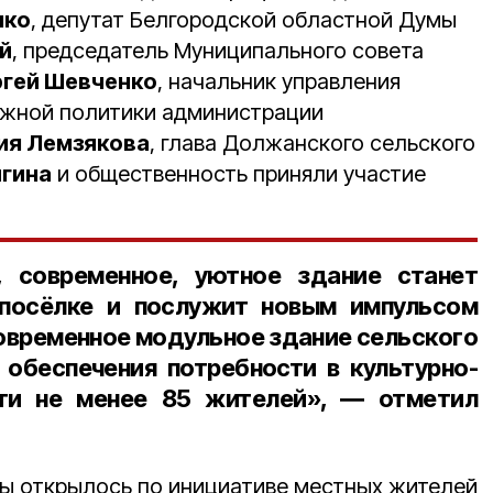
нко
, депутат Белгородской областной Думы
й
, председатель Муниципального совета
гей Шевченко
, начальник управления
ёжной политики администрации
ия Лемзякова
, глава Должанского сельского
ыгина
и общественность приняли участие
, современное, уютное здание станет
посёлке и послужит новым импульсом
Современное модульное здание сельского
 обеспечения потребности в культурно-
сти не менее
85 жителей
», ― отметил
ы открылось по инициативе местных жителей