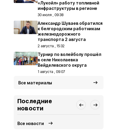
«Лукойл» работу топливной
инфраструктуры в регионе
30 июля , 09:38
Александр Шуваев обратился
к белгородским работникам
железнодорожного
транспорта 2 августа
2 августа , 15:32
Турнир по волейболу прошёл
в селе Николаевка
Вейделевского округа
1 августа , 09:07
Все материалы
Последние
новости
Все новости