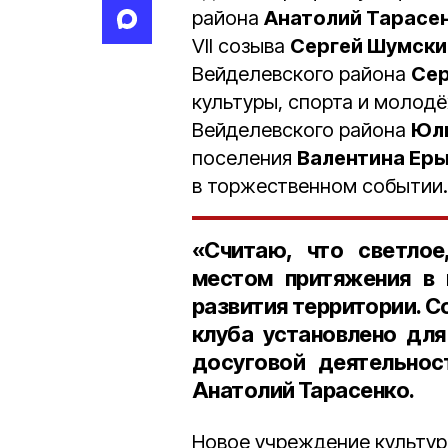
района
Анатолий Тарасе
VII созыва
Сергей Шумски
Вейделевского района
Сер
культуры, спорта и молод
Вейделевского района
Юл
поселения
Валентина Ер
в торжественном событии.
«Считаю, что светлое
местом притяжения в 
развития территории. 
клуба установлено для
досуговой деятельно
Анатолий Тарасенко.
Новое учреждение культур