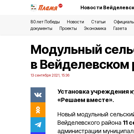
Новости Вейделевск
80 лет Победы
Новости
Статьи
Официаль
документы
Проекты
Экономика
Газета
Модульный сель
в Вейделевском 
13 сентября 2021, 15:36
Установка учреждения к
«Решаем вместе».
Новый модульный сельский
Вейделевского района
11 
администрации муниципали