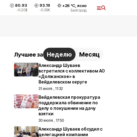
80.93
93.19
+
26
°С,
ясно
-0.20
$
-0.39
€
Белгород
Неделю
Месяц
Лучшее за
Александр Шуваев
встретился с коллективом АО
«Должанское» в
Вейделевском округе
31 июля , 11:32
Вейделевская прокуратура
поддержала обвинение по
делу о покушении на дачу
взятки
30 июля , 17:50
Александр Шуваев обсудил с
делегацией компании