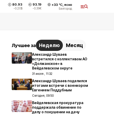
80.93
93.19
+
33
°С,
ясно
-0.20
$
-0.39
€
Белгород
Неделю
Месяц
Лучшее за
Александр Шуваев
встретился с коллективом АО
«Должанское» в
Вейделевском округе
31 июля , 11:32
Александр Шуваев поделился
итогами встречи с военкором
Евгением Поддубным
Сегодня, 09:50
Вейделевская прокуратура
поддержала обвинение по
делу о покушении на дачу