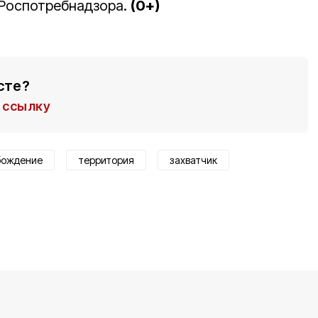
 Роспотребнадзора.
(0+)
сте?
ссылку
бождение
территория
захватчик