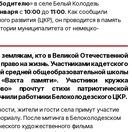
ободителю
» в селе Белый Колодезь
января
с
10:00
до
11:00
. Как сообщили
ого развития (ЦКР), он проводится в память
тории муниципалитета от немецко-
 землякам, кто в Великой Отечественной
 право на жизнь. Участниками кадетского
ой средней общеобразовательной школы
 «
Вахта памяти
». Участники кружка
ово
» прочтут стихи патриотической
очнили работники Белоколодезского ЦКР.
ости, жители и гости села примут участие
мориалу. После митинга в Белоколодезском
ческого художественного фильма