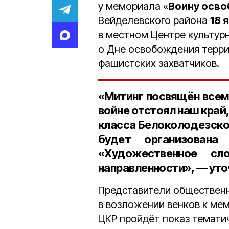
у мемориала «
Воину осв
Вейделевского района
18 
в местном Центре культурн
о Дне освобождения терри
фашистских захватчиков.
«Митинг посвящён всем
войне отстоял наш край,
класса Белоколодезск
будет организована
«
Художественное сл
направленности», — ут
Представители общественн
в возложении венков к ме
ЦКР пройдёт показ темати