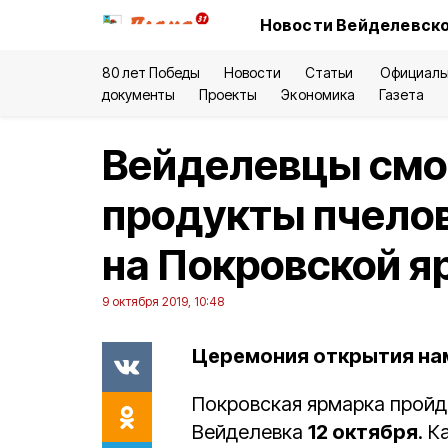
Новости Вейделевско
80 лет Победы
Новости
Статьи
Официаль
документы
Проекты
Экономика
Газета
Вейделевцы смо
продукты пчелов
на Покровской я
9 октября 2019, 10:48
Церемония открытия нам
Покровская ярмарка пройд
Вейделевка
12 октября
. 