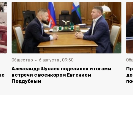
Общество
6 августа , 09:50
Об
Александр Шуваев поделился итогами
Пр
ые
встречи с военкором Евгением
до
Поддубным
по