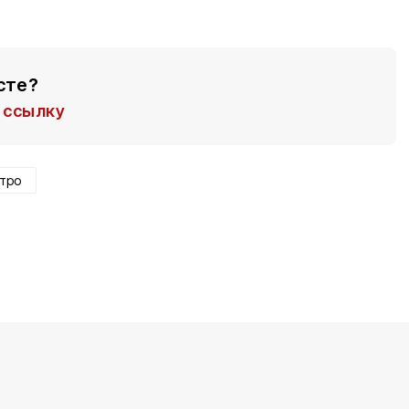
сте?
ссылку
тро