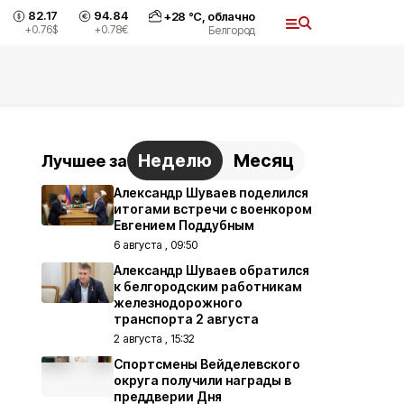
82.17
94.84
+
28
°С,
облачно
+0.76
$
+0.78
€
Белгород
Неделю
Месяц
Лучшее за
Александр Шуваев поделился
итогами встречи с военкором
Евгением Поддубным
6 августа , 09:50
Александр Шуваев обратился
к белгородским работникам
железнодорожного
транспорта 2 августа
2 августа , 15:32
Спортсмены Вейделевского
округа получили награды в
преддверии Дня