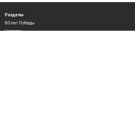
Разделы
80 лет Победы
Новости
Статьи
Официальные документы
Проекты
Экономика
Газета
Происшествия
Общество
Политика
Спорт
Культура
Специальная оценка условий труда