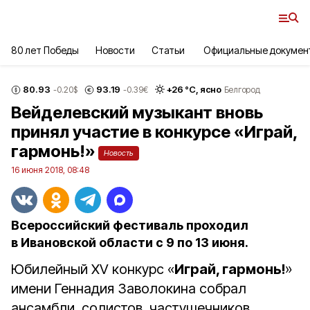
80 лет Победы
Новости
Статьи
Официальные докумен
80.93
93.19
+
26
°С,
ясно
-0.20
$
-0.39
€
Белгород
Вейделевский музыкант вновь
принял участие в конкурсе «Играй,
гармонь!»
Новость
16 июня 2018, 08:48
Всероссийский фестиваль проходил
в Ивановской области с 9 по 13 июня.
Юбилейный XV конкурс «
Играй, гармонь!
»
имени Геннадия Заволокина собрал
ансамбли, солистов, частушечников