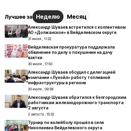
Неделю
Месяц
Лучшее за
Александр Шуваев встретился с коллективом
АО «Должанское» в Вейделевском округе
31 июля , 11:32
Вейделевская прокуратура поддержала
обвинение по делу о покушении на дачу
взятки
30 июля , 17:50
Александр Шуваев обсудил с делегацией
компании «Лукойл» работу топливной
инфраструктуры в регионе
30 июля , 09:38
Александр Шуваев обратился к белгородским
работникам железнодорожного транспорта
2 августа
2 августа , 15:32
Турнир по волейболу прошёл в селе
Николаевка Вейделевского округа