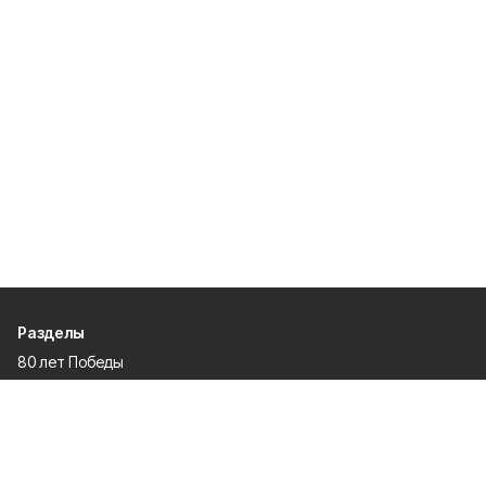
Разделы
80 лет Победы
Новости
Статьи
Официальные документы
Проекты