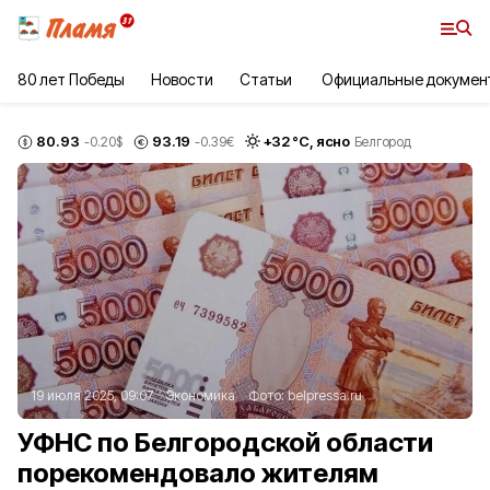
80 лет Победы
Новости
Статьи
Официальные докумен
80.93
93.19
+
32
°С,
ясно
-0.20
$
-0.39
€
Белгород
19 июля 2025, 09:07
Экономика
Фото:
belpressa.ru
УФНС по Белгородской области
порекомендовало жителям