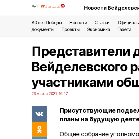
Новости Вейделевск
80 лет Победы
Новости
Статьи
Официаль
документы
Проекты
Экономика
Газета
Представители д
Вейделевского р
участниками об
23 марта 2021, 16:47
Присутствующие подвели
планы на будущую деяте
Общее собрание уполномо