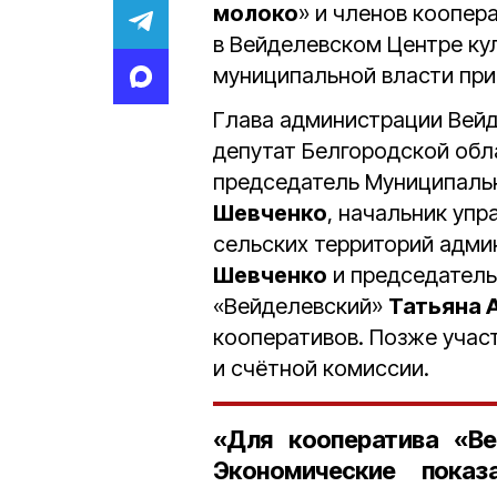
молоко
» и членов коопера
в Вейделевском Центре ку
муниципальной власти при
Глава администрации Вей
депутат Белгородской обл
председатель Муниципаль
Шевченко
, начальник упр
сельских территорий адми
Шевченко
и председатель
«Вейделевский»
Татьяна 
кооперативов. Позже учас
и счётной комиссии.
«Для кооператива «В
Экономические пока