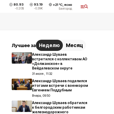
80.93
93.19
+
21
°С,
ясно
-0.20
$
-0.39
€
Белгород
Неделю
Месяц
Лучшее за
Александр Шуваев
встретился с коллективом АО
«Должанское» в
Вейделевском округе
31 июля , 11:32
Александр Шуваев поделился
итогами встречи с военкором
Евгением Поддубным
Вчера, 09:50
Александр Шуваев обратился
к белгородским работникам
железнодорожного