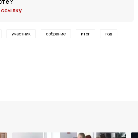
сте?
ссылку
участник
собрание
итог
год