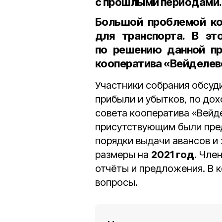
с прошлыми периодами.
Большой проблемой ко
для транспорта. В эт
по решению данной п
кооператива «Вейделев
Участники собрания обсуд
прибыли и убытков, по до
совета кооператива «Вейд
присутствующим были пред
порядки выдачи авансов и
размеры на
2021 год
. Чле
отчёты и предложения. В 
вопросы.