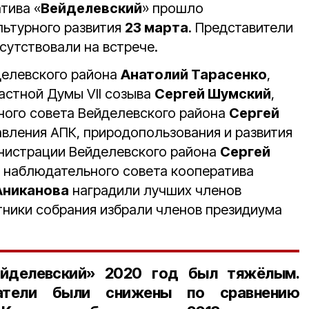
тива «
Вейделевский
» прошло
льтурного развития
23 марта
. Представители
сутствовали на встрече.
делевского района
Анатолий Тарасенко
,
астной Думы VII созыва
Сергей Шумский
,
ного совета Вейделевского района
Сергей
авления АПК, природопользования и развития
нистрации Вейделевского района
Сергей
 наблюдательного совета кооператива
Аниканова
наградили лучших членов
тники собрания избрали членов президиума
ейделевский»
2020 год
был тяжёлым.
затели были снижены по сравнению