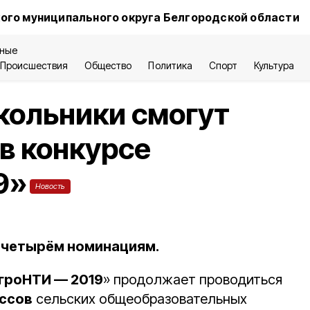
ого муниципального округа Белгородской области
ные
Происшествия
Общество
Политика
Спорт
Культура
кольники смогут
 в конкурсе
9»
Новость
 четырём номинациям.
гроНТИ — 2019
» продолжает проводиться
ассов
сельских общеобразовательных