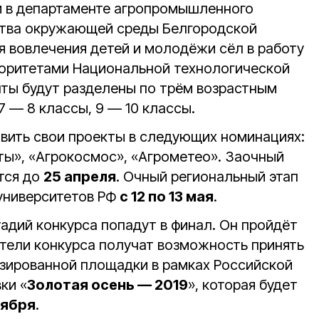
и в департаменте агропромышленного
ства окружающей среды Белгородской
я вовлечения детей и молодёжи сёл в работу
иоритетами Национальной технологической
нты будут разделены по трём возрастным
7 — 8 классы, 9 — 10 классы.
вить свои проекты в следующих номинациях:
ты», «Агрокосмос», «Агрометео». Заочный
тся до
25 апреля
. Очный региональный этап
 университетов РФ
с 12 по 13 мая
.
адий конкурса попадут в финал. Он пройдёт
ители конкурса получат возможность принять
изированной площадки в рамках Российской
ки «
Золотая осень — 2019
», которая будет
тября
.