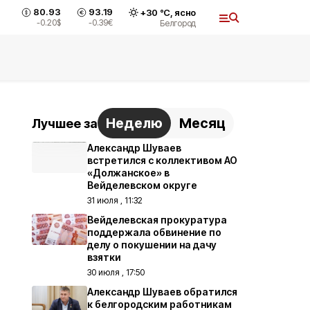
80.93
93.19
+
30
°С,
ясно
-0.20
$
-0.39
€
Белгород
Неделю
Месяц
Лучшее за
Александр Шуваев
встретился с коллективом АО
«Должанское» в
Вейделевском округе
31 июля , 11:32
Вейделевская прокуратура
поддержала обвинение по
делу о покушении на дачу
взятки
30 июля , 17:50
Александр Шуваев обратился
к белгородским работникам