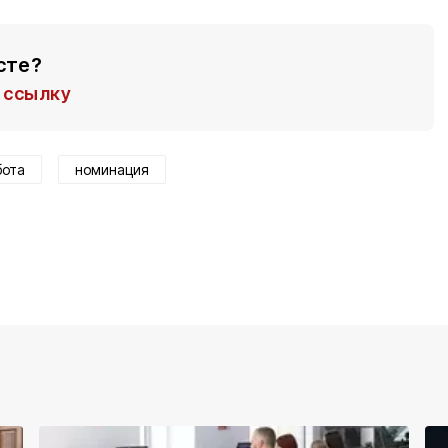
сте?
ссылку
бота
номинация