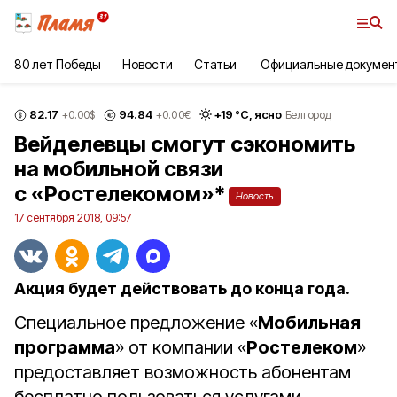
80 лет Победы
Новости
Статьи
Официальные докумен
82.17
94.84
+
19
°С,
ясно
+0.00
$
+0.00
€
Белгород
Вейделевцы смогут сэкономить
на мобильной связи
с «Ростелекомом»*
Новость
17 сентября 2018, 09:57
Акция будет действовать до конца года.
Специальное предложение «
Мобильная
программа
» от компании «
Ростелеком
»
предоставляет возможность абонентам