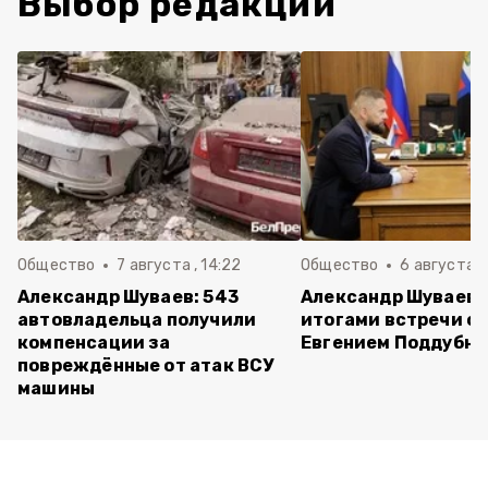
Выбор редакции
Общество
7 августа , 14:22
Общество
6 августа ,
Александр Шуваев: 543
Александр Шуваев 
автовладельца получили
итогами встречи с
компенсации за
Евгением Поддубн
повреждённые от атак ВСУ
машины