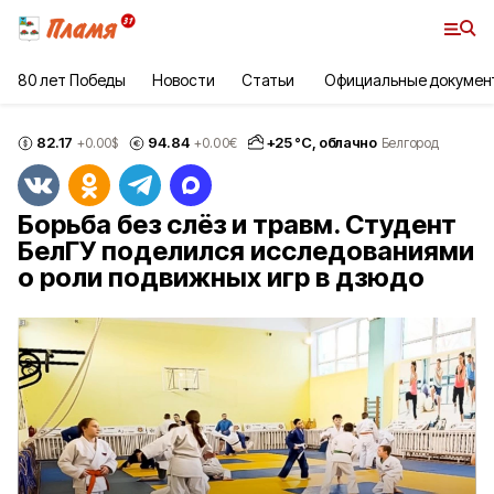
80 лет Победы
Новости
Статьи
Официальные докумен
82.17
94.84
+
25
°С,
облачно
+0.00
$
+0.00
€
Белгород
Борьба без слёз и травм. Студент
БелГУ поделился исследованиями
о роли подвижных игр в дзюдо