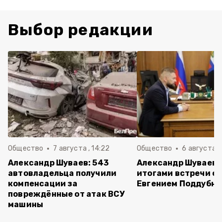
Выбор редакции
Общество
7 августа , 14:22
Общество
6 августа ,
Александр Шуваев: 543
Александр Шуваев 
автовладельца получили
итогами встречи с
компенсации за
Евгением Поддубн
повреждённые от атак ВСУ
машины