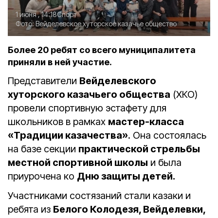
1 июня , 14:18
Спорт
Фото:
Вейделевское хуторское казачье общество
Более 20 ребят со всего муниципалитета
приняли в ней участие.
Представители
Вейделевского
хуторского казачьего общества
(ХКО)
провели спортивную эстафету для
школьников в рамках
мастер-класса
«Традиции казачества»
. Она состоялась
на базе секции
практической стрельбы
местной спортивной школы
и была
приурочена ко
Дню защиты детей.
Участниками состязаний стали казаки и
ребята из
Белого Колодезя, Вейделевки,