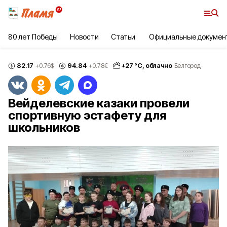
80 лет Победы
Новости
Статьи
Официальные докумен
82.17
94.84
+
27
°С,
облачно
+0.76
$
+0.78
€
Белгород
Вейделевские казаки провели
спортивную эстафету для
школьников