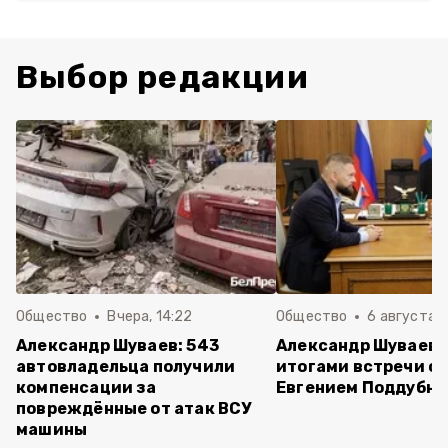
Выбор редакции
Общество
Вчера, 14:22
Общество
6 августа ,
Александр Шуваев: 543
Александр Шуваев 
автовладельца получили
итогами встречи с
компенсации за
Евгением Поддубн
повреждённые от атак ВСУ
машины